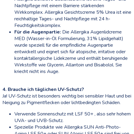
Nachtpflege mit einem Barriere stärkenden
Wirkkomplex. Allergika Gesichtscreme 5% Urea ist eine
reichhaltige Tages- und Nachtpflege mit 24 h-
Feuchtigkeitskomplex.
Für die Augenpartie:
Die Allergika Augenlidcreme
MED (Wasser-in-Öl Formulierung, 31% Lipidgehalt)
wurde speziell für die empfindliche Augenpartie
entwickelt und eignet sich für atopische, irritative oder
kontaktallergische Lidekzeme und enthält beruhigende
Wirkstoffe wie Glycerin, Allantoin und Bisabolol. Sie
kriecht nicht ins Auge.
4. Brauche ich täglichen UV-Schutz?
Ja! UV-Schutz ist besonders wichtig bei sensibler Haut und bei
Neigung zu Pigmentflecken oder lichtbedingten Schäden.
Verwende Sonnenschutz mit LSF 50+ , also sehr hohem
UVA- und UVB-Schutz.
Spezielle Produkte wie Allergika SUN Anti-Photo-
Aging LSF 50+ oder SUN Atopic LSF 50+ sind frei von