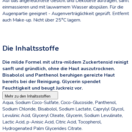
Auf das angefeuchtete Gesicht und Dekolleté auftragen, sanft
einmassieren und mit lauwarmem Wasser abspülen. Für die
Augenpartie geeignet - Augenverträglichkeit geprüft. Entfernt
auch Make-up. Nicht über 25°C lagern.
Die Inhaltsstoffe
Die milde Formel mit
ultra-mildem Zuckertensid
reinigt
sanft und gründlich, ohne die Haut auszutrocknen.
Bisabolol und Panthenol
beruhigen gereizte Haut
bereits bei der Reinigung.
Glycerin
spendet
Feuchtigkeit und beugt Juckreiz vor.
Mehr zu den Inhaltsstoffen
Aqua, Sodium Coco-Sulfate, Coco-Glucoside, Panthenol,
Sodium Chloride, Bisabolol, Sodium Lactate, Caprylyl Glycol,
Levulinic Acid, Glyceryl Oleate, Glycerin, Sodium Levulinate,
Lactic Acid, p-Anisic Acid, Citric Acid, Tocopherol,
Hydrogenated Palm Glycerides Citrate.