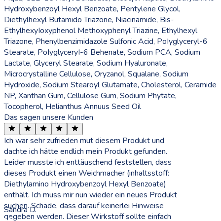
Hydroxybenzoyl Hexyl Benzoate, Pentylene Glycol,
Diethylhexyl Butamido Triazone, Niacinamide, Bis-
EthylhexyIoxyphenol Methoxyphenyl Triazine, Ethylhexyl
Triazone, Phenylbenzimidazole Sulfonic Acid, PoIyglyceryl-6
Stearate, PoIyglyceryI-6 Behenate, Sodium PCA, Sodium
Lactate, Glyceryl Stearate, Sodium Hyaluronate,
Microcrystalline Cellulose, Oryzanol, Squalane, Sodium
Hydroxide, Sodium Stearoyl Glutamate, Cholesterol, Ceramide
NP, Xanthan Gum, Cellulose Gum, Sodium Phytate,
Tocopherol, Helianthus Annuus Seed Oil
Das sagen unsere Kunden
Ich war sehr zufrieden mut diesem Produkt und
dachte ich hätte endlich mein Produkt gefunden.
Leider musste ich enttäuschend feststellen, dass
dieses Produkt einen Weichmacher (inhaltsstoff:
Diethylamino Hydroxybenzoyl Hexyl Benzoate)
enthält. Ich muss mir nun wieder ein neues Produkt
suchen. Schade, dass darauf keinerlei Hinweise
Sandra D.
gegeben werden. Dieser Wirkstoff sollte einfach