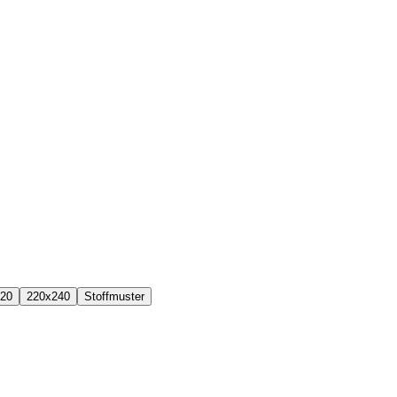
20
220x240
Stoffmuster